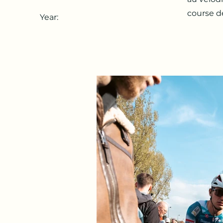
course d
Year: