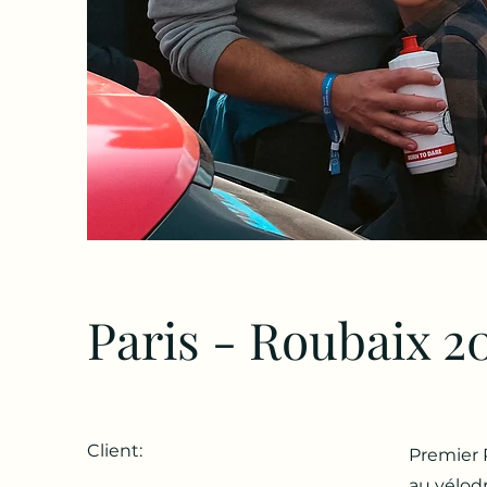
Paris - Roubaix 2
Client:
Premier P
au vélod